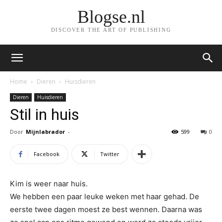
Blogse.nl
DISCOVER THE ART OF PUBLISHING
Home
Dieren
Huisdieren
Dieren
Huisdieren
Stil in huis
Door
Mijnlabrador
-
599
0
Facebook
Twitter
Kim is weer naar huis.
We hebben een paar leuke weken met haar gehad. De
eerste twee dagen moest ze best wennen. Daarna was