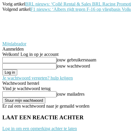
Vorig artikel
BRL nieuws: ‘Collé Rental & Sales BRL Racing Promoti
Volgend artikel
F1 nieuws: ‘Albers rijdt tegen F-16 op vliegbasis Volk
Mijnlabrador
Aanmelden
Welkom! Log in op je account
jouw gebruikersnaam
jouw wachtwoord
Je wachtwoord vergeten? hulp krijgen
Wachtwoord herstel
Vind je wachtwoord terug
jouw mailadres
Er zal een wachtwoord naar je gemaild worden
LAAT EEN REACTIE ACHTER
Log in om een opmerking achter te laten