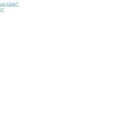
on Girls!’
el’