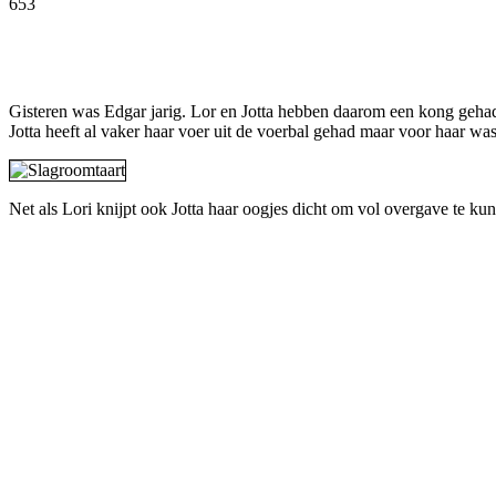
653
Facebook
Twitter
Pinterest
WhatsApp
Gisteren was Edgar jarig. Lor en Jotta hebben daarom een kong gehad 
Jotta heeft al vaker haar voer uit de voerbal gehad maar voor haar was
Net als Lori knijpt ook Jotta haar oogjes dicht om vol overgave te ku