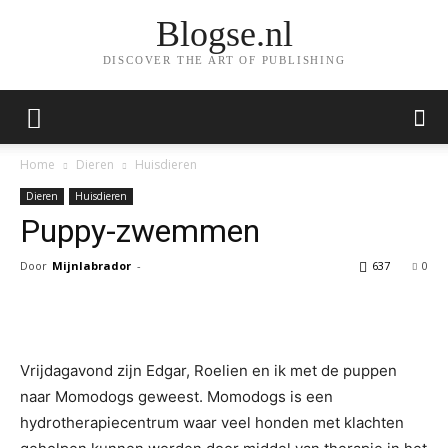
Blogse.nl
DISCOVER THE ART OF PUBLISHING
Home
Dieren
Huisdieren
Dieren
Huisdieren
Puppy-zwemmen
Door
Mijnlabrador
-
637
0
Facebook
Twitter
Pinterest
Wh
Vrijdagavond zijn Edgar, Roelien en ik met de puppen
naar Momodogs geweest. Momodogs is een
hydrotherapiecentrum waar veel honden met klachten