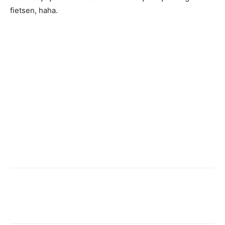
fietsen, haha.
Facebook
Twitter
Pinterest
Wh