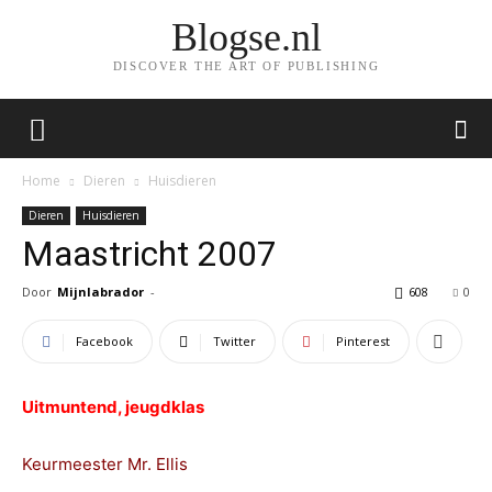
Blogse.nl
DISCOVER THE ART OF PUBLISHING
Home
Dieren
Huisdieren
Dieren
Huisdieren
Maastricht 2007
Door
Mijnlabrador
-
608
0
Facebook
Twitter
Pinterest
Uitmuntend, jeugdklas
Keurmeester Mr. Ellis