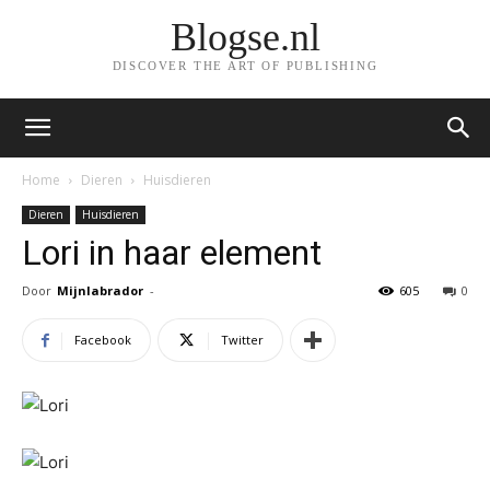
Blogse.nl
DISCOVER THE ART OF PUBLISHING
Home
Dieren
Huisdieren
Dieren
Huisdieren
Lori in haar element
Door
Mijnlabrador
-
605
0
Facebook
Twitter