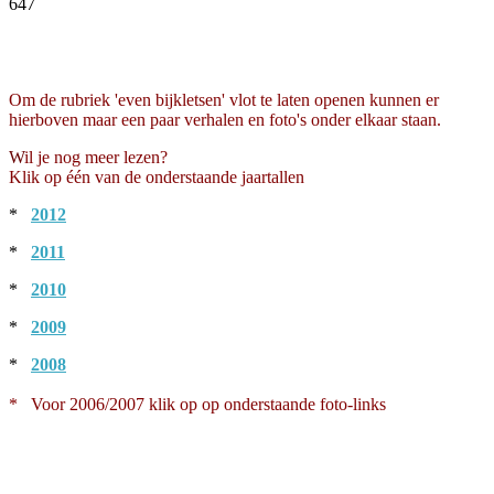
647
Facebook
Twitter
Pinterest
WhatsApp
Om de rubriek 'even bijkletsen' vlot te laten openen kunnen er
hierboven maar een paar verhalen en foto's onder elkaar staan.
W
il je nog meer lezen?
Klik op één van de onderstaande jaartallen
*
2012
*
2011
*
2010
*
2009
*
2008
* Voor 2006/2007 klik op op onderstaande foto-links