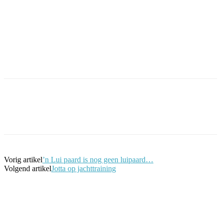
Facebook
Twitter
Pinterest
WhatsApp
Vorig artikel
’n Lui paard is nog geen luipaard…
Volgend artikel
Jotta op jachttraining