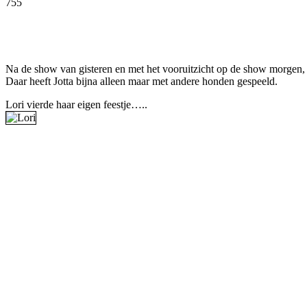
755
Facebook
Twitter
Pinterest
WhatsApp
Na de show van gisteren en met het vooruitzicht op de show morgen, z
Daar heeft Jotta bijna alleen maar met andere honden gespeeld.
Lori vierde haar eigen feestje…..