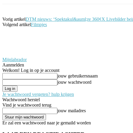
Vorig artikel
DTM nieuws: ‘Spektakul&auml;re 360¢X Livebilder be
Volgend artikel
Filmpjes
Mijnlabrador
Aanmelden
Welkom! Log in op je account
jouw gebruikersnaam
jouw wachtwoord
Je wachtwoord vergeten? hulp krijgen
Wachtwoord herstel
Vind je wachtwoord terug
jouw mailadres
Er zal een wachtwoord naar je gemaild worden