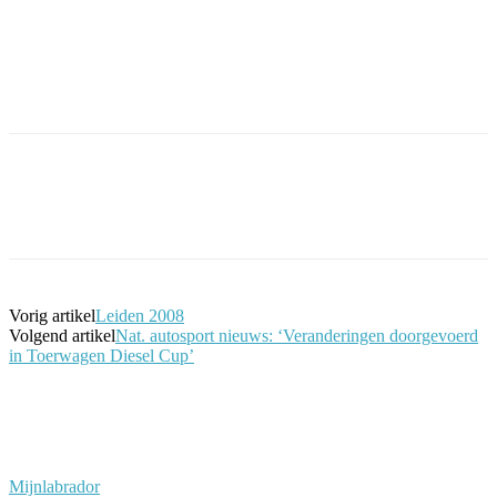
Facebook
Twitter
Pinterest
WhatsApp
Vorig artikel
Leiden 2008
Volgend artikel
Nat. autosport nieuws: ‘Veranderingen doorgevoerd
in Toerwagen Diesel Cup’
Mijnlabrador