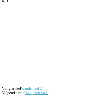
619
Facebook
Twitter
Pinterest
WhatsApp
Facebook
Twitter
Pinterest
WhatsApp
Vorig artikel
Wandelleed 2
Volgend artikel
Jotta, hou vast!