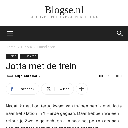
Blogse.nl
DISCOVER THE ART OF PUBLISHING
Home
Dieren
Huisdieren
Dieren
Huisdieren
Jotta met de trein
Door
Mijnlabrador
-
696
0
Facebook
Twitter
Nadat ik met Lori terug kwam van trainen ben ik met Jotta
naar het station in 't Harde gegaan. Daar hebben we een
retourtje Zwolle gekocht en zijn naar het perron gegaan.