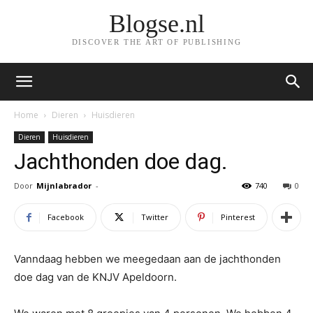
Blogse.nl
DISCOVER THE ART OF PUBLISHING
Home
Dieren
Huisdieren
Dieren
Huisdieren
Jachthonden doe dag.
Door
Mijnlabrador
-
740
0
Facebook
Twitter
Pinterest
Vanndaag hebben we meegedaan aan de jachthonden
doe dag van de KNJV Apeldoorn.