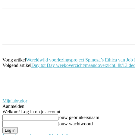
Facebook
Twitter
Pinterest
WhatsApp
Vorig artikel
Wereldwijd voorlezingsproject Spinoza’s Ethica van Job
Volgend artikel
Day tot Day weekoverzicht/maandoverzicht! 8t/13 de
Mijnlabrador
Aanmelden
Welkom! Log in op je account
jouw gebruikersnaam
jouw wachtwoord