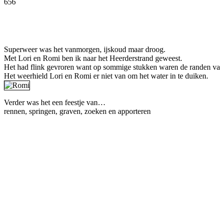
656
Facebook
Twitter
Pinterest
WhatsApp
Superweer was het vanmorgen, ijskoud maar droog.
Met Lori en Romi ben ik naar het Heerderstrand geweest.
Het had flink gevroren want op sommige stukken waren de randen va
Het weerhield Lori en Romi er niet van om het water in te duiken.
Verder was het een feestje van…
rennen, springen, graven, zoeken en apporteren