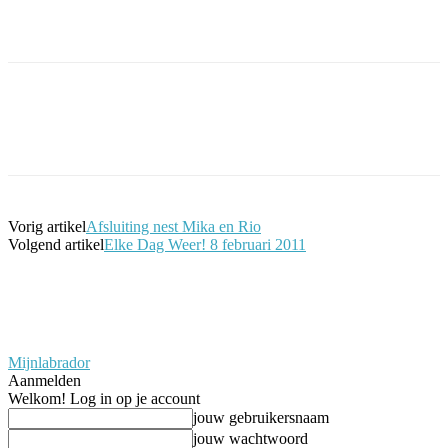
Facebook
Twitter
Pinterest
WhatsApp
Vorig artikel
Afsluiting nest Mika en Rio
Volgend artikel
Elke Dag Weer! 8 februari 2011
Mijnlabrador
Aanmelden
Welkom! Log in op je account
jouw gebruikersnaam
jouw wachtwoord