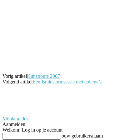
Facebook
Twitter
Pinterest
WhatsApp
Vorig artikel
Kunstroute 2007
Volgend artikel
Een Brainstormsessie met collega’s
Mijnlabrador
Aanmelden
Welkom! Log in op je account
jouw gebruikersnaam