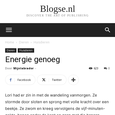
Blogse.nl
DISCOVER THE ART OF PUBLISHING
Home
Dieren
Huisdieren
Dieren
Huisdieren
Energie genoeg
Door
Mijnlabrador
-
623
0
Facebook
Twitter
Lori had er zin in met de wandeling vanmorgen. Ze
stormde door sloten en sprong met volle kracht over een
beekje. Ze zwom en kreeg vervolgens de vijf-minuten-