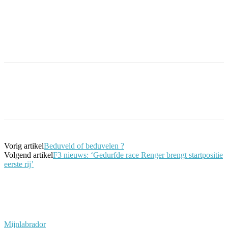
Facebook
Twitter
Pinterest
WhatsApp
Vorig artikel
Beduveld of beduvelen ?
Volgend artikel
F3 nieuws: ‘Gedurfde race Renger brengt startpositie
eerste rij’
Mijnlabrador