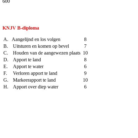
600
Facebook
Twitter
Pinterest
WhatsApp
KNJV B-diploma
A.
Aangelijnd en los volgen
8
B.
Uitsturen en komen op bevel
7
C.
Houden van de aangewezen plaats
10
D.
Apport te land
8
E.
Apport te water
6
F.
Verloren apport te land
9
G.
Markeerapport te land
10
H.
Apport over diep water
6