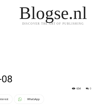
Blogse.nl
DISCOVER THE ART OF PUBLISHING
-08
654
0
nterest
WhatsApp