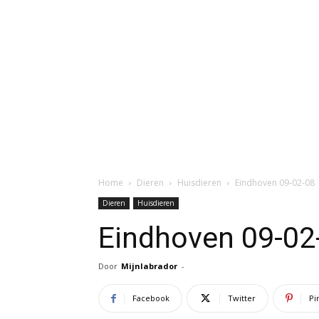
Home
Dieren
Huisdieren
Eindhoven 09-02-08
Dieren
Huisdieren
Eindhoven 09-02
Door
Mijnlabrador
-
Facebook
Twitter
Pi