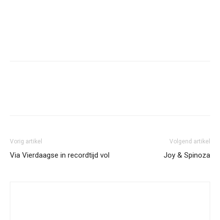
Facebook
Twitter
Pinterest
Wh
Vorig artikel
Volgend artikel
Via Vierdaagse in recordtijd vol
Joy & Spinoza