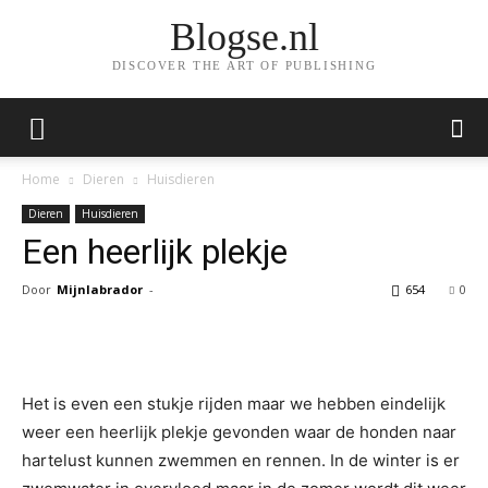
Blogse.nl
DISCOVER THE ART OF PUBLISHING
Home
Dieren
Huisdieren
Dieren
Huisdieren
Een heerlijk plekje
Door
Mijnlabrador
-
654
0
Facebook
Twitter
Pinterest
Wh
Het is even een stukje rijden maar we hebben eindelijk
weer een heerlijk plekje gevonden waar de honden naar
hartelust kunnen zwemmen en rennen. In de winter is er