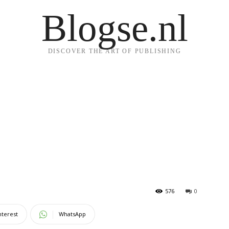
Blogse.nl
DISCOVER THE ART OF PUBLISHING
576
0
nterest
WhatsApp