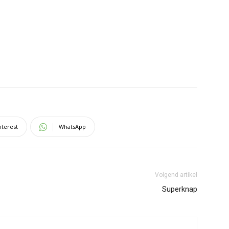
nterest
WhatsApp
Volgend artikel
Superknap