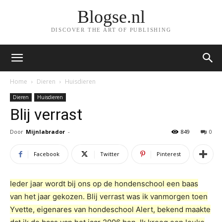
Blogse.nl
DISCOVER THE ART OF PUBLISHING
Home
Dieren
Huisdieren
Dieren
Huisdieren
Blij verrast
Door
Mijnlabrador
-
849
0
Facebook
Twitter
Pinterest
Ieder jaar wordt bij ons op de hondenschool een baas
van het jaar gekozen. Blij verrast was ik vanmorgen toen
Yvette, eigenares van hondeschool Alert, bekend maakte