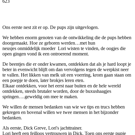
623
Facebook
Twitter
Pinterest
WhatsApp
Ons eerste nest zit er op. De pups zijn uitgevlogen.
We hebben enorm genoten van de ontwikkeling die de pups hebben
doorgemaakt. Hoe ze geboren werden…met hun
neusjes onmiddelijk moeder Lori wisten te vinden, de oogjes die
open gingen vond ik een ontroerend moment.
De beentjes die er onder kwamen, ontdekken dat als je hard loopt je
beter in evenwicht blijft om dan vervolgens tegen de werpkist neer
te vallen. Het likken van melk uit een voerring, krom gaan staan om
een poepje te doen, later brokjes leren eten.
Elkaar ontdekken, voor het eerst naar buiten en de hele wereld
ontdekken, steeds brutaler worden, door de buxushaagjes
springen….geweldig om mee te maken.
We willen de mensen bedanken van wie we tips en trucs hebben
gekregen en bovenal willen we twee mensen in het bijzonder
bedanken.
Als eerste, Dick Greve, Lori's jachttrainer.
Lori heeft een feilloos vertrouwen in Dick. Toen ons eerste pupje