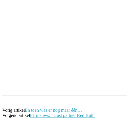
Facebook
Twitter
Pinterest
WhatsApp
Vorig artikel
En toen was er nog maar één…
Volgend artikel
F1 nieuws: ‘Trust partner Red Bull’