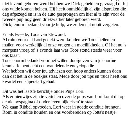
niet levend geboren werd hebben we Dick gebeld en gevraagd of hij
ons wilde komen helpen. Hij heeft onmiddelijk al zijn afspraken die
dag afgezegd en is in de auto gesprongen om hier al te zijn voor de
tweede pup nog geen driekwartier later geboren werd.
Dick, enorm bedankt voor je hulp, we zullen dat nooit vergeten.
En als tweede, Toos van Elewoud.
Al ruim voor dat Lori gedekt werd konden we Toos bellen en
mailen voor werkelijk al onze vragen en moeilijkheden. Of het nu 's
morgens vroeg of 's avonds laat was Toos stond steeds weer voor
ons klaar.
Toos enorm bedankt voor het willen doorgeven van je enorme
kennis. Je bent echt een wandelende encyclopedie.
Wat hebben wij door jou adviezen een hoop anders kunnen doen
dan dat het in de boekjes staat. Mede door jou tips en trucs heeft ons
kwartet een súperstart gehad.
Dit was het laatste berichtje onder Pups Lori.
Als er nieuwtjes zijn te vertellen over de pups van Lori komt dit op
de nieuwspagina of onder 'even bijkletsen' te staan.
We gaan Ribbel opvoeden, Lori weer in goede conditie brengen,
Romi in conditie houden en ons voorbereiden op Jotta's nestje.