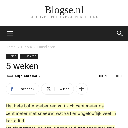
Blogse.nl
DISCOVER THE ART OF PUBLISHING
Home
Dieren
Huisdieren
Dieren
Huisdieren
5 weken
Door
Mijnlabrador
-
709
0
Facebook
Twitter
Het hele buitengebeuren vult zich centimeter na
centimeter met sneeuw, wat valt er ongelooflijk veel in
korte tijd.