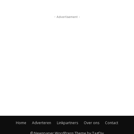
- Advertisement -
Home
Adverteren
Linkpartners
Over ons
Contact
© Newspaper WordPress Theme by TagDiv