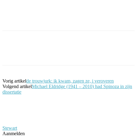
Facebook
Twitter
Pinterest
WhatsApp
Vorig artikel
de trouwjurk: ik kwam, zagen ze, i veroveren
Volgend artikel
Michael Eldridge (1941 – 2010) had Spinoza in zijn
dissertatie
Stewart
Aanmelden