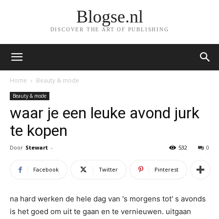
Blogse.nl
DISCOVER THE ART OF PUBLISHING
Home
Beauty & mode
Beauty & mode
waar je een leuke avond jurk
te kopen
Door
Stewart
-
532
0
Facebook
Twitter
Pinterest
na hard werken de hele dag van 's morgens tot' s avonds
is het goed om uit te gaan en te vernieuwen. uitgaan