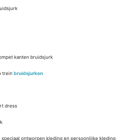
uidsjurk
rompet kanten bruidsjurk
p trein
bruidsjurken
rt dress
rk
n speciaal ontworpen kleding en persoonlijke kleding