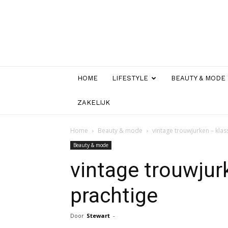
HOME
LIFESTYLE
BEAUTY & MODE
ZAKELIJK
Home
Beauty & mode
vintage trouwjurken – klas
Beauty & mode
vintage trouwjur
prachtige
Door
Stewart
-