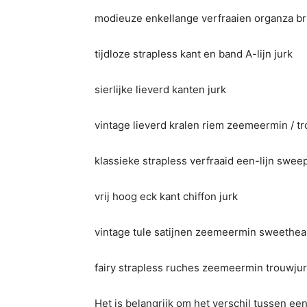
modieuze enkellange verfraaien organza br
tijdloze strapless kant en band A-lijn jurk
sierlijke lieverd kanten jurk
vintage lieverd kralen riem zeemeermin / t
klassieke strapless verfraaid een-lijn swee
vrij hoog eck kant chiffon jurk
vintage tule satijnen zeemeermin sweethea
fairy strapless ruches zeemeermin trouwju
Het is belangrijk om het verschil tussen ee