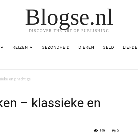
Blogse.nl
DISCOVER THE ART OF PUBLISHING
REIZEN
GEZONDHEID
DIEREN
GELD
LIEFDE
sieke en prachtige
ken – klassieke en
649
0