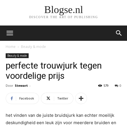
Blogse.nl
DISCOVER THE ART OF PUBLISHING
Home
Beauty & mode
Beauty & mode
perfecte trouwjurk tegen
voordelige prijs
Door
Stewart
-
579
0
Facebook
Twitter
het vinden van de juiste bruidsjurk kan echter moeilijk
deskundigheid een leuk zijn voor meerdere bruiden en