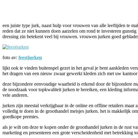
Facebook
Twitter
Pinterest
WhatsApp
een juiste type jurk, naast hulp voor vrouwen van alle leeftijden te 
reden dat ze niet kunnen doen aarzelen om rond te investeren gunstig 
dressing zin betekent veel bij vrouwen. vrouwen jurken goed geblade
foto av:
feestjurken
lijkt ook te vinden buitenspel gezet in het geval je bent aankleden ve
het dragen van een nieuw zwaar gewerkt kleden zich met uw kantoor
deze bijzondere eenvoudige waarheid is erkend door de bijzondere mak
de noodzaak voor topkwaliteit jurken te bereiken, een kleding informa
vele anderen.
jurken zijn meestal verkrijgbaar in de online en offline retailers m
volledig te doen in de groothandel meisjes jurken. het is makkelijk o
goedkope premies.
als je wilt om deze te kopen onder de groothandel jurken in de rust va
marketing en presenteren een grote verscheidenheid met betrekking tot 