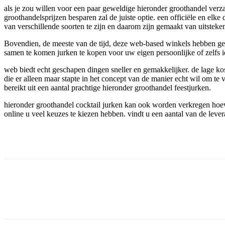
als je zou willen voor een paar geweldige hieronder groothandel verza
groothandelsprijzen besparen zal de juiste optie. een officiële en e
van verschillende soorten te zijn en daarom zijn gemaakt van uitsteke
Bovendien, de meeste van de tijd, deze web-based winkels hebben gekr
samen te komen jurken te kopen voor uw eigen persoonlijke of zelfs 
web biedt echt geschapen dingen sneller en gemakkelijker. de lage k
die er alleen maar stapte in het concept van de manier echt wil om te
bereikt uit een aantal prachtige hieronder groothandel feestjurken.
hieronder groothandel cocktail jurken kan ook worden verkregen hoewel
online u veel keuzes te kiezen hebben. vindt u een aantal van de leve
Facebook
Twitter
Pinterest
WhatsApp