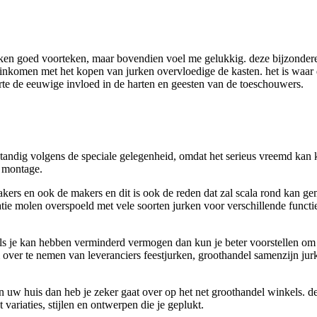
maken goed voorteken, maar bovendien voel me gelukkig. deze bijzondere 
inkomen met het kopen van jurken overvloedige de kasten. het is waar d
rte de eeuwige invloed in de harten en geesten van de toeschouwers.
rstandig volgens de speciale gelegenheid, omdat het serieus vreemd kan 
 montage.
ers en ook de makers en dit is ook de reden dat zal scala rond kan gem
tie molen overspoeld met vele soorten jurken voor verschillende functie
aar als je kan hebben verminderd vermogen dan kun je beter voorstellen
m over te nemen van leveranciers feestjurken, groothandel samenzijn ju
n uw huis dan heb je zeker gaat over op het net groothandel winkels. de
variaties, stijlen en ontwerpen die je geplukt.