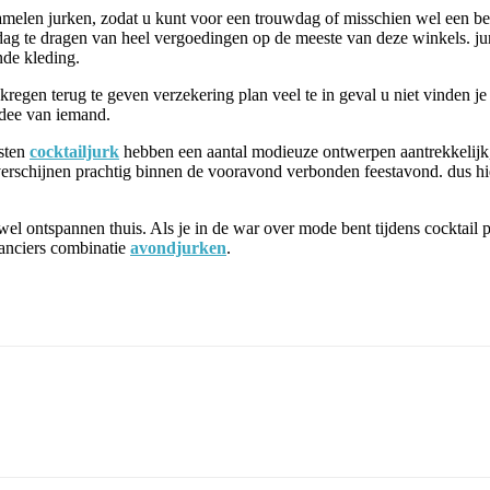
melen jurken, zodat u kunt voor een trouwdag of misschien wel een bela
lke dag te dragen van heel vergoedingen op de meeste van deze winkels.
nde kleding.
egen terug te geven verzekering plan veel te in geval u niet vinden je
idee van iemand.
osten
cocktailjurk
hebben een aantal modieuze ontwerpen aantrekkelijk,
 verschijnen prachtig binnen de vooravond verbonden feestavond. dus hi
 ontspannen thuis. Als je in de war over mode bent tijdens cocktail par
ranciers combinatie
avondjurken
.