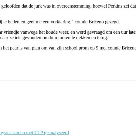
n geloofden dat de jurk was in overeenstemming. hoewel Perkins zei dat h
 te bellen en geef me een verklaring," connie Briceno gezegd.
aar vriendje vanwege het koude weer, en werd gevraagd om een uur late
aar ze iets gevonden om hun jurken te dekken en terug.
n het paar is van plan om van zijn school prom op 9 mei connie Briceno
physica samen met TTP geanalyseerd