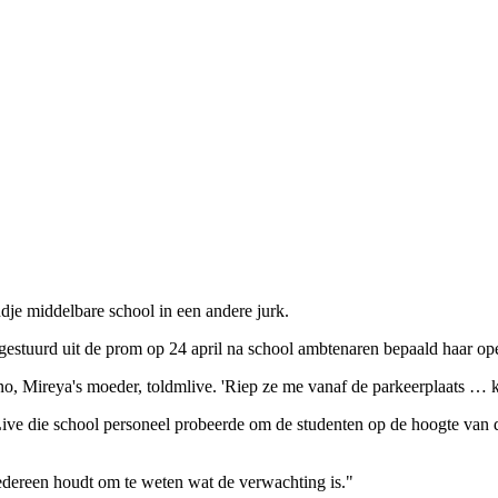
ndje middelbare school in een andere jurk.
gestuurd uit de prom op 24 april na school ambtenaren bepaald haar op
no, Mireya's moeder, toldmlive. 'Riep ze me vanaf de parkeerplaats … kr
ive die school personeel probeerde om de studenten op de hoogte van de
"Iedereen houdt om te weten wat de verwachting is."