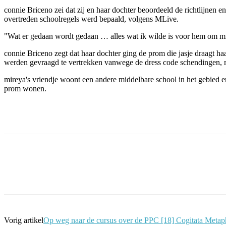
connie Briceno zei dat zij en haar dochter beoordeeld de richtlijnen e
overtreden schoolregels werd bepaald, volgens MLive.
"Wat er gedaan wordt gedaan … alles wat ik wilde is voor hem om mij
connie Briceno zegt dat haar dochter ging de prom die jasje draagt h
werden gevraagd te vertrekken vanwege de dress code schendingen, m
mireya's vriendje woont een andere middelbare school in het gebied e
prom wonen.
Facebook
Twitter
Pinterest
WhatsApp
Vorig artikel
Op weg naar de cursus over de PPC [18] Cogitata Meta