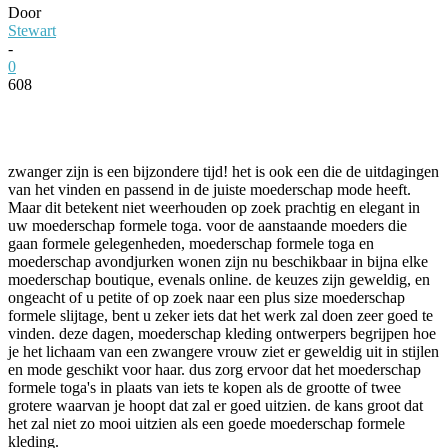
Door
Stewart
-
0
608
Facebook
Twitter
Pinterest
WhatsApp
zwanger zijn is een bijzondere tijd! het is ook een die de uitdagingen
van het vinden en passend in de juiste moederschap mode heeft.
Maar dit betekent niet weerhouden op zoek prachtig en elegant in
uw moederschap formele toga. voor de aanstaande moeders die
gaan formele gelegenheden, moederschap formele toga en
moederschap avondjurken wonen zijn nu beschikbaar in bijna elke
moederschap boutique, evenals online. de keuzes zijn geweldig, en
ongeacht of u petite of op zoek naar een plus size moederschap
formele slijtage, bent u zeker iets dat het werk zal doen zeer goed te
vinden. deze dagen, moederschap kleding ontwerpers begrijpen hoe
je het lichaam van een zwangere vrouw ziet er geweldig uit in stijlen
en mode geschikt voor haar. dus zorg ervoor dat het moederschap
formele toga's in plaats van iets te kopen als de grootte of twee
grotere waarvan je hoopt dat zal er goed uitzien. de kans groot dat
het zal niet zo mooi uitzien als een goede moederschap formele
kleding.