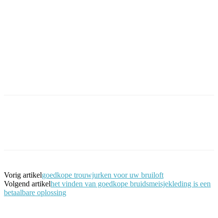
Facebook
Twitter
Pinterest
WhatsApp
Vorig artikel
goedkope trouwjurken voor uw bruiloft
Volgend artikel
het vinden van goedkope bruidsmeisjekleding is een
betaalbare oplossing