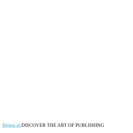
Blogse.nl
DISCOVER THE ART OF PUBLISHING