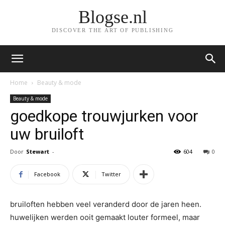
Blogse.nl
DISCOVER THE ART OF PUBLISHING
Home
Beauty & mode
Beauty & mode
goedkope trouwjurken voor
uw bruiloft
Door
Stewart
-
604
0
Facebook
Twitter
bruiloften hebben veel veranderd door de jaren heen.
huwelijken werden ooit gemaakt louter formeel, maar