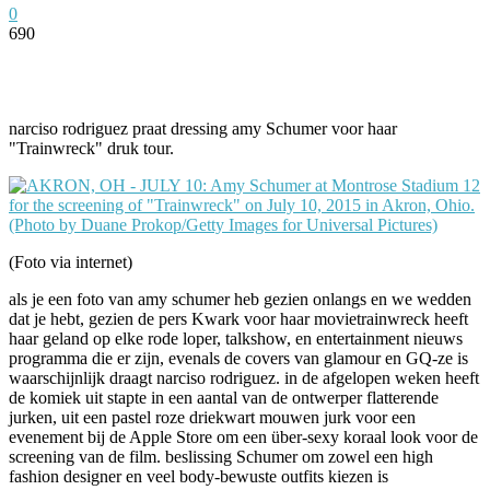
0
690
Facebook
Twitter
Pinterest
WhatsApp
narciso rodriguez praat dressing amy Schumer voor haar
"Trainwreck" druk tour.
(Foto via internet)
als je een foto van amy schumer heb gezien onlangs en we wedden
dat je hebt, gezien de pers Kwark voor haar movietrainwreck heeft
haar geland op elke rode loper, talkshow, en entertainment nieuws
programma die er zijn, evenals de covers van glamour en GQ-ze is
waarschijnlijk draagt narciso rodriguez. in de afgelopen weken heeft
de komiek uit stapte in een aantal van de ontwerper flatterende
jurken, uit een pastel roze driekwart mouwen jurk voor een
evenement bij de Apple Store om een über-sexy koraal look voor de
screening van de film. beslissing Schumer om zowel een high
fashion designer en veel body-bewuste outfits kiezen is