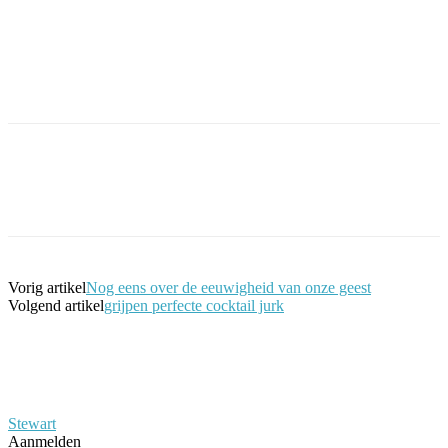
Facebook
Twitter
Pinterest
WhatsApp
Vorig artikel
Nog eens over de eeuwigheid van onze geest
Volgend artikel
grijpen perfecte cocktail jurk
Stewart
Aanmelden