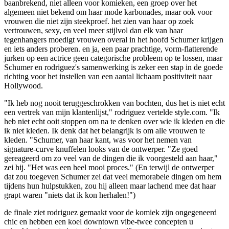
baanbrekend, niet alleen voor komieken, een groep over het
algemeen niet bekend om haar mode karbonades, maar ook voor
vrouwen die niet zijn steekproef. het zien van haar op zoek
vertrouwen, sexy, en veel meer stijlvol dan elk van haar
tegenhangers moedigt vrouwen overal in het hoofd Schumer krijgen
en iets anders proberen. en ja, een paar prachtige, vorm-flatterende
jurken op een actrice geen categorische probleem op te lossen, maar
Schumer en rodriguez's samenwerking is zeker een stap in de goede
richting voor het instellen van een aantal lichaam positiviteit naar
Hollywood.
"Ik heb nog nooit teruggeschrokken van bochten, dus het is niet echt
een vertrek van mijn klantenlijst," rodriguez vertelde style.com. "Ik
heb niet echt ooit stoppen om na te denken over wie ik kleden en die
ik niet kleden. Ik denk dat het belangrijk is om alle vrouwen te
kleden. "Schumer, van haar kant, was voor het nemen van
signature-curve knuffelen looks van de ontwerper. "Ze goed
gereageerd om zo veel van de dingen die ik voorgesteld aan haar,"
zei hij. "Het was een heel mooi proces." (En terwijl de ontwerper
dat zou toegeven Schumer zei dat veel memorabele dingen om hem
tijdens hun hulpstukken, zou hij alleen maar lachend mee dat haar
grapt waren "niets dat ik kon herhalen!")
de finale ziet rodriguez gemaakt voor de komiek zijn ongegeneerd
chic en hebben een koel downtown vibe-twee concepten u