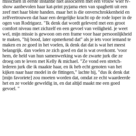
misschien in eerste instantie niet associëren met een vrouw wier tv-
show aanbevolen haar kat-print pyjama eten van spaghetti uit een
zeef met haar blote handen. maar het is die onverschrokkenheid en
zelfvertrouwen dat haar een dergelijke kracht op de rode loper in de
ogen van Rodriguez. "Ik denk dat wordt geleverd met een groot
comfort niveau met zichzelf en een gevoel van veiligheid. je weet
wel, mijn missie is gewoon om een frame voor haar persoonlijkheid
te maken, "hij bood, later opmerkend dat" als je iets voor iemand te
maken en ze goed in het voelen, ik denk dat dat is wat het meest
belangrijk. dan voelen ze zich goed en dat is wat overkomt. 'voor
hem, de held van hun samenwerking was de zwarte jurk die ze
droeg om te leven met Kelly & michael. "Ze vond een stretch-
lederen jurk die ik maakte haar, en ik heb echt genoten van het
kijken naar haar model in de fittingen," lachte hij, "dus ik denk dat
[mijn favoriete] zou moeten worden dat, omdat ze echt waardeerde
het en ze voelde geweldig in, en dat altijd maakt me een goed
gevoel. "