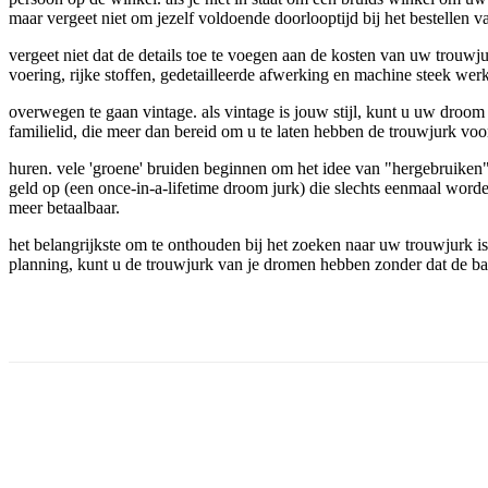
maar vergeet niet om jezelf voldoende doorlooptijd bij het bestellen 
vergeet niet dat de details toe te voegen aan de kosten van uw trouwjur
voering, rijke stoffen, gedetailleerde afwerking en machine steek wer
overwegen te gaan vintage. als vintage is jouw stijl, kunt u uw droo
familielid, die meer dan bereid om u te laten hebben de trouwjurk voo
huren. vele 'groene' bruiden beginnen om het idee van "hergebruiken"
geld op (een once-in-a-lifetime droom jurk) die slechts eenmaal wo
meer betaalbaar.
het belangrijkste om te onthouden bij het zoeken naar uw trouwjurk is n
planning, kunt u de trouwjurk van je dromen hebben zonder dat de b
Facebook
Twitter
Pinterest
WhatsApp