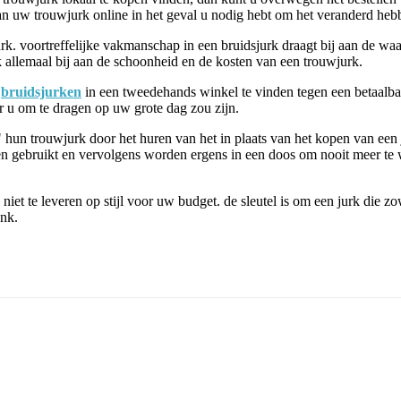
van uw trouwjurk online in het geval u nodig hebt om het veranderd heb
k. voortreffelijke vakmanschap in een bruidsjurk draagt ​​bij aan de waar
k allemaal bij aan de schoonheid en de kosten van een trouwjurk.
m
bruidsjurken
in een tweedehands winkel te vinden tegen een betaalbar
r u om te dragen op uw grote dag zou zijn.
 hun trouwjurk door het huren van het in plaats van het kopen van een 
rden gebruikt en vervolgens worden ergens in een doos om nooit meer 
iet te leveren op stijl voor uw budget. de sleutel is om een ​​jurk die 
ank.