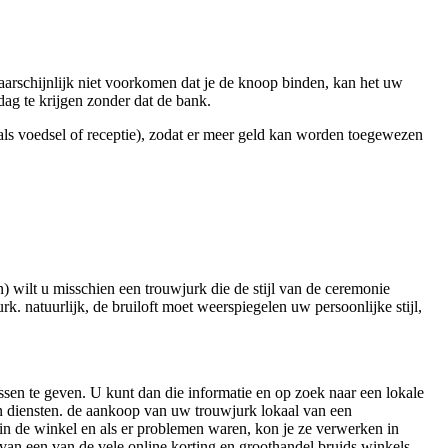
waarschijnlijk niet voorkomen dat je de knoop binden, kan het uw
dag te krijgen zonder dat de bank.
oals voedsel of receptie), zodat er meer geld kan worden toegewezen
n) wilt u misschien een trouwjurk die de stijl van de ceremonie
k. natuurlijk, de bruiloft moet weerspiegelen uw persoonlijke stijl,
ssen te geven. U kunt dan die informatie en op zoek naar een lokale
en diensten. de aankoop van uw trouwjurk lokaal van een
 in de winkel en als er problemen waren, kon je ze verwerken in
 van een van de vele online korting en groothandel bruids winkels.