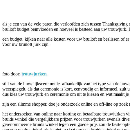
Facebook
Twitter
Pinterest
WhatsApp
als je een van de vele paren die verloofden zich tussen Thanksgiving 
bruiloft budget beïnvloeden en hoeveel is besteed aan uw trouwjurk. 
een budget. kijken naar alle kosten voor uw bruiloft en beslissen of 
voor uw bruiloft jurk zijn.
foto door:
trouwjurken
stijl van de huwelijksceremonie. afhankelijk van het type van de huwel
weerspiegelt. als dat ceremonie is kort, eenvoudig en informeel, zult 
dus kies uw trouwjurk en ceremonie om uit te kiezen en wat maakt je
zijn een slimme shopper. doe je onderzoek online en off-line op zoek n
het onderzoeken van online naar korting en betaalbare trouwjurken vin
bruids winkel die vergelijkbare prijzen voor trouwjurken evenals div
gerenommeerde bruids winkel tegen een goede prijs zou de beste optie
persoon op de winkel. als je niet in staat om een ​​bruids winkel om 