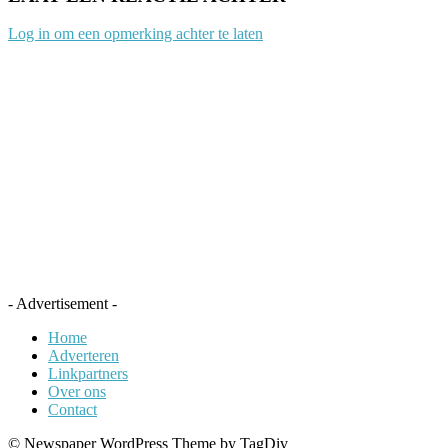
Log in om een opmerking achter te laten
- Advertisement -
Home
Adverteren
Linkpartners
Over ons
Contact
© Newspaper WordPress Theme by TagDiv