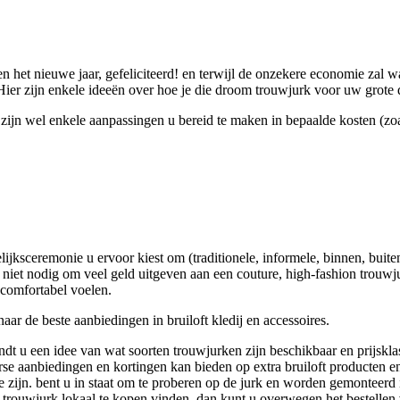
en het nieuwe jaar, gefeliciteerd! en terwijl de onzekere economie zal 
Hier zijn enkele ideeën over hoe je die droom trouwjurk voor uw grote 
er zijn wel enkele aanpassingen u bereid te maken in bepaalde kosten (z
ijksceremonie u ervoor kiest om (traditionele, informele, binnen, buite
u niet nodig om veel geld uitgeven aan een couture, high-fashion trouwjur
 comfortabel voelen.
aar de beste aanbiedingen in bruiloft kledij en accessoires.
dt u een idee van wat soorten trouwjurken zijn beschikbaar en prijskla
erse aanbiedingen en kortingen kan bieden op extra bruiloft producten 
 zijn. bent u in staat om te proberen op de jurk en worden gemonteerd
uw trouwjurk lokaal te kopen vinden, dan kunt u overwegen het bestellen