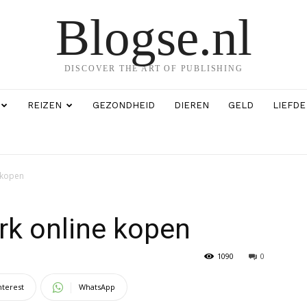
Blogse.nl
DISCOVER THE ART OF PUBLISHING
REIZEN
GEZONDHEID
DIEREN
GELD
LIEFDE
e kopen
urk online kopen
1090
0
nterest
WhatsApp