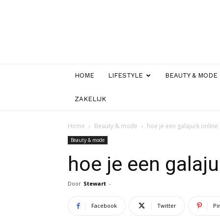
HOME
LIFESTYLE
BEAUTY & MODE
ZAKELIJK
Home
Beauty & mode
hoe je een galajurk onlin
Beauty & mode
hoe je een galaj
Door
Stewart
-
Facebook
Twitter
Pi