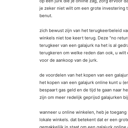
op een jurk die je online zag, zorg ervoor 
je zeker niet wilt om een grote investering 
benut.
zich bewust zijn van het terugkeerbeleid va
winkels niet toe keert terug. Deze "no retu
terugkeer van een galajurk na het is al ged
terugkeren om welke reden dan ook, u wilt 
voor de aankoop van de jurk.
de voordelen van het kopen van een galajur
het kopen van een galajurk online kunt u (en
bespaart gas geld en de tijd te gaan naar he
zijn om meer redelijk geprijsd galajurken bij
wanneer u online winkelen, heb je toegang to
lokale winkels. dat betekent dat er een grote
gemakkelijk in staat om een galajurk online d