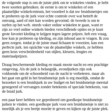
de volgende stap is om de juiste plek om te winkelen vinden. je hebt
twee soorten gebruiken. de eerste is om te winkelen of een
plaatselijke winkelcentrum, het voordeel is dat uw bruidsmeisjes om
te proberen op de jurk voor echte controle over wat betreft de
omvang, aard of niet kan worden gevormd. de tweede is om te
surfen op het web. steeds vaker online winkelen te gaan, want er
zijn zo veel online winkels bieden verschillende opties en je kunt
grote favoriet kleding te krijgen tegen lagere prijzen. heb een vraag,
hoe kun je proberen op kleding, en zijn inhoud aan te vragen. Ik zou
geen zorgen. totdat je de juiste maat lichaam te voorzien, kan een
perfecte jurk. ten opzichte van de plaatselijke winkels, ze hebben
geen keus verscheidenheid van stijlen, kleuren, lengtes en
materiaalprijzen.
Draag beschermende kleding en maak mooie nacht en een prachtige
omgeving. Als de jurk is belangrijk, avondjurken zijn ook
voldoende om de schoonheid van de nacht te verbeteren. maar als
het gaat om geld in het bruidsmeisje jurk is erg moeilijk, omdat de
bezoeker is een bruidsjurk in uw budget en het bruidsmeisje meestal
genegeerd of vervangen zonder betekenis of speciale betekenis, van
de bruid jurk.
een paar keer hebben we geprobeerd om goedkope bruidsmeisje
jurken te vinden. een goedkope jurk voor een bruidsmeisje is niet zo
moeilijk als je een beetje moeite te geven en kijken op de juiste plek.