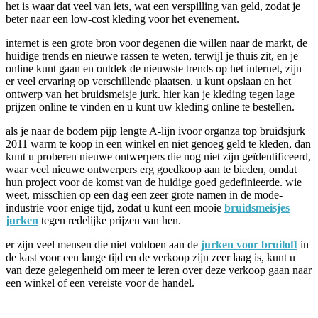
het is waar dat veel van iets, wat een verspilling van geld, zodat je
beter naar een low-cost kleding voor het evenement.
internet is een grote bron voor degenen die willen naar de markt, de
huidige trends en nieuwe rassen te weten, terwijl je thuis zit, en je
online kunt gaan en ontdek de nieuwste trends op het internet, zijn
er veel ervaring op verschillende plaatsen. u kunt opslaan en het
ontwerp van het bruidsmeisje jurk. hier kan je kleding tegen lage
prijzen online te vinden en u kunt uw kleding online te bestellen.
als je naar de bodem pijp lengte A-lijn ivoor organza top bruidsjurk
2011 warm te koop in een winkel en niet genoeg geld te kleden, dan
kunt u proberen nieuwe ontwerpers die nog niet zijn geïdentificeerd,
waar veel nieuwe ontwerpers erg goedkoop aan te bieden, omdat
hun project voor de komst van de huidige goed gedefinieerde. wie
weet, misschien op een dag een zeer grote namen in de mode-
industrie voor enige tijd, zodat u kunt een mooie
bruidsmeisjes
jurken
tegen redelijke prijzen van hen.
er zijn veel mensen die niet voldoen aan de
jurken voor bruiloft
in
de kast voor een lange tijd en de verkoop zijn zeer laag is, kunt u
van deze gelegenheid om meer te leren over deze verkoop gaan naar
een winkel of een vereiste voor de handel.