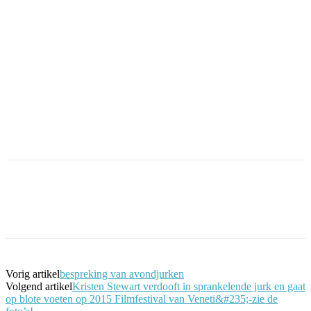
Facebook
Twitter
Pinterest
WhatsApp
Vorig artikel
bespreking van avondjurken
Volgend artikel
Kristen Stewart verdooft in sprankelende jurk en gaat
op blote voeten op 2015 Filmfestival van Veneti&#235;-zie de