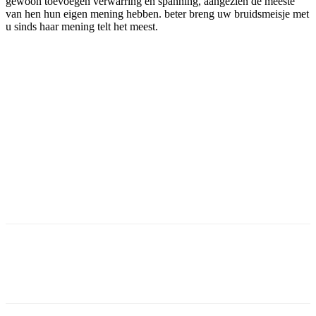
gewoon toevoegen verwarring en spanning, aangezien de meeste
van hen hun eigen mening hebben. beter breng uw bruidsmeisje met
u sinds haar mening telt het meest.
Facebook
Twitter
Pinterest
WhatsApp