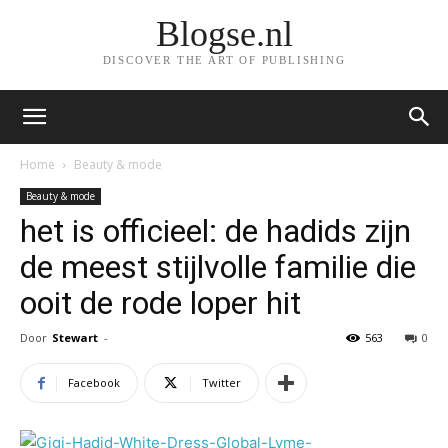
Blogse.nl
DISCOVER THE ART OF PUBLISHING
Home
Beauty & mode
Beauty & mode
het is officieel: de hadids zijn
de meest stijlvolle familie die
ooit de rode loper hit
Door
Stewart
-
563
0
Facebook
Twitter