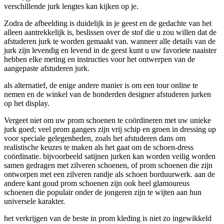
verschillende jurk lengtes kan kijken op je.
Zodra de afbeelding is duidelijk in je geest en de gedachte van het
alleen aantrekkelijk is, beslissen over de stof die u zou willen dat de
afstuderen jurk te worden gemaakt van. wanneer alle details van de
jurk zijn levendig en levend in de geest kunt u uw favoriete naaister
hebben elke meting en instructies voor het ontwerpen van de
aangepaste afstuderen jurk.
als alternatief, de enige andere manier is om een tour online te
nemen en de winkel van de honderden designer afstuderen jurken
op het display.
Vergeet niet om uw prom schoenen te coördineren met uw unieke
jurk goed; veel prom gangers zijn vrij schip en groen in dressing up
voor speciale gelegenheden, zoals het afstuderen dans om
realistische keuzes te maken als het gaat om de schoen-dress
coördinatie. bijvoorbeeld satijnen jurken kan worden veilig worden
samen gedragen met zilveren schoenen, of prom schoenen die zijn
ontworpen met een zilveren randje als schoen borduurwerk. aan de
andere kant goud prom schoenen zijn ook heel glamoureus
schoenen die populair onder de jongeren zijn te wijten aan hun
universele karakter.
het verkrijgen van de beste in prom kleding is niet zo ingewikkeld