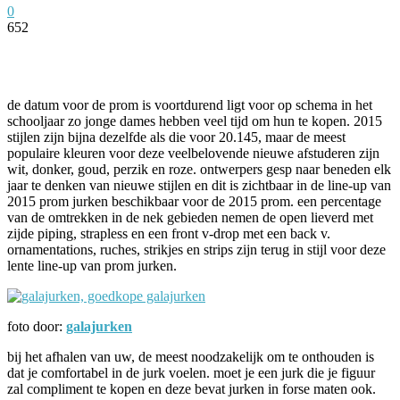
0
652
Facebook
Twitter
Pinterest
WhatsApp
de datum voor de prom is voortdurend ligt voor op schema in het
schooljaar zo jonge dames hebben veel tijd om hun te kopen. 2015
stijlen zijn bijna dezelfde als die voor 20.145, maar de meest
populaire kleuren voor deze veelbelovende nieuwe afstuderen zijn
wit, donker, goud, perzik en roze. ontwerpers gesp naar beneden elk
jaar te denken van nieuwe stijlen en dit is zichtbaar in de line-up van
2015 prom jurken beschikbaar voor de 2015 prom. een percentage
van de omtrekken in de nek gebieden nemen de open lieverd met
zijde piping, strapless en een front v-drop met een back v.
ornamentations, ruches, strikjes en strips zijn terug in stijl voor deze
lente line-up van prom jurken.
foto door:
galajurken
bij het afhalen van uw, de meest noodzakelijk om te onthouden is
dat je comfortabel in de jurk voelen. moet je een jurk die je figuur
zal compliment te kopen en deze bevat jurken in forse maten ook.