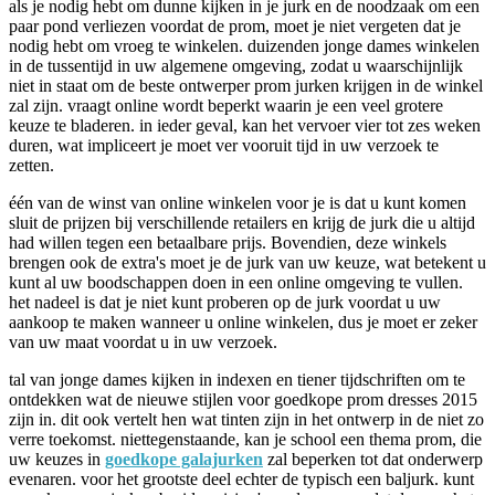
als je nodig hebt om dunne kijken in je jurk en de noodzaak om een
paar pond verliezen voordat de prom, moet je niet vergeten dat je
nodig hebt om vroeg te winkelen. duizenden jonge dames winkelen
in de tussentijd in uw algemene omgeving, zodat u waarschijnlijk
niet in staat om de beste ontwerper prom jurken krijgen in de winkel
zal zijn. vraagt online wordt beperkt waarin je een veel grotere
keuze te bladeren. in ieder geval, kan het vervoer vier tot zes weken
duren, wat impliceert je moet ver vooruit tijd in uw verzoek te
zetten.
één van de winst van online winkelen voor je is dat u kunt komen
sluit de prijzen bij verschillende retailers en krijg de jurk die u altijd
had willen tegen een betaalbare prijs. Bovendien, deze winkels
brengen ook de extra's moet je de jurk van uw keuze, wat betekent u
kunt al uw boodschappen doen in een online omgeving te vullen.
het nadeel is dat je niet kunt proberen op de jurk voordat u uw
aankoop te maken wanneer u online winkelen, dus je moet er zeker
van uw maat voordat u in uw verzoek.
tal van jonge dames kijken in indexen en tiener tijdschriften om te
ontdekken wat de nieuwe stijlen voor goedkope prom dresses 2015
zijn in. dit ook vertelt hen wat tinten zijn in het ontwerp in de niet zo
verre toekomst. niettegenstaande, kan je school een thema prom, die
uw keuzes in
goedkope galajurken
zal beperken tot dat onderwerp
evenaren. voor het grootste deel echter de typisch een baljurk. kunt