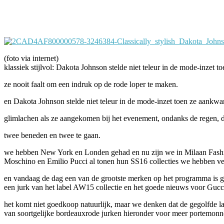
Facebook
Twitter
Pinterest
WhatsApp
(foto via internet)
klassiek stijlvol: Dakota Johnson stelde niet teleur in de mode-inz
ze nooit faalt om een indruk op de rode loper te maken.
en Dakota Johnson stelde niet teleur in de mode-inzet toen ze aank
glimlachen als ze aangekomen bij het evenement, ondanks de regen, de 
twee beneden en twee te gaan.
we hebben New York en Londen gehad en nu zijn we in Milaan Fashion
Moschino en Emilio Pucci al tonen hun SS16 collecties we hebben vee
en vandaag de dag een van de grootste merken op het programma is guc
een jurk van het label AW15 collectie en het goede nieuws voor Gucc
het komt niet goedkoop natuurlijk, maar we denken dat de gegolfde lag
van soortgelijke bordeauxrode jurken hieronder voor meer portemonne