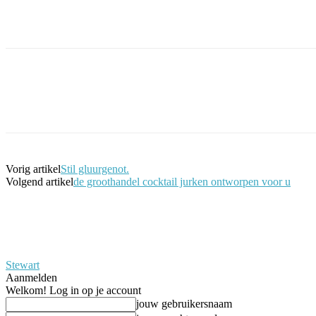
Facebook
Twitter
Pinterest
WhatsApp
Vorig artikel
Stil gluurgenot.
Volgend artikel
de groothandel cocktail jurken ontworpen voor u
Stewart
Aanmelden
Welkom! Log in op je account
jouw gebruikersnaam