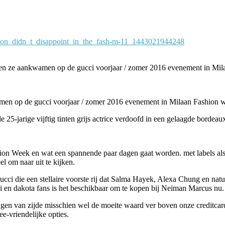
et toen ze aankwamen op de gucci voorjaar / zomer 2016 evenement in 
wamen op de gucci voorjaar / zomer 2016 evenement in Milaan Fashion
25-jarige vijftig tinten grijs actrice verdoofd in een gelaagde bordeau
 Week en wat een spannende paar dagen gaat worden. met labels als Pr
l om naar uit te kijken.
ci die een stellaire voorste rij dat Salma Hayek, Alexa Chung en natu
i en dakota fans is het beschikbaar om te kopen bij Neiman Marcus nu.
en van zijde misschien wel de moeite waard ver boven onze creditcards v
e-vriendelijke opties.