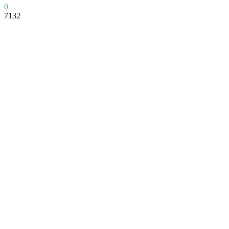
0
7132
Facebook
Twitter
Pinterest
WhatsApp