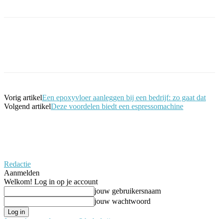
Facebook
Twitter
Pinterest
WhatsApp
Vorig artikel
Een epoxyvloer aanleggen bij een bedrijf: zo gaat dat
Volgend artikel
Deze voordelen biedt een espressomachine
Redactie
Aanmelden
Welkom! Log in op je account
jouw gebruikersnaam
jouw wachtwoord