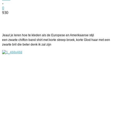
-
0
930
Facebook
Twitter
Pinterest
WhatsApp
Jeaul je leren hoe te kleden als de Europese en Amerikaanse stijl
een zwarte chiffon band shirt met korte streep broek, korte Glod haar met een
zwarte bril die beter denk ik zal zijn