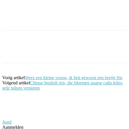
Facebook
Twitter
Pinterest
WhatsApp
Vorig artikel
Wees een kleine vrouw, ik ben gewoon een beetje fris
Volgend artikel
Chique bruiloft reis, die bloemen paarse calla lelies,
gele tulpen versieren
Jeaul
Aanmelden