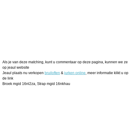
Als je van deze matching, kunt u commentaar op deze pagina, kunnen we ze
op jeaul website
Jeaul plaats nu verkopen
bruiloften
&
jurken online
, meer informatie klikt u op
de link
Broek mgid 16nl2za, Strap mgid 16nkhau