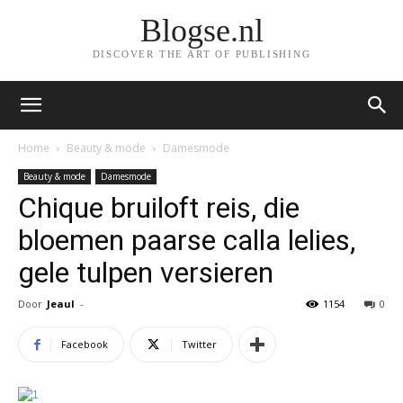
Blogse.nl
DISCOVER THE ART OF PUBLISHING
Home
Beauty & mode
Damesmode
Beauty & mode
Damesmode
Chique bruiloft reis, die
bloemen paarse calla lelies,
gele tulpen versieren
Door
Jeaul
-
1154
0
Facebook
Twitter