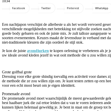
1034
Facebook
Twitter
Pinterest
WhatsApp
Een nachtjapon verschijnt de allerbeste u als het wordt vervoerd geser
verschillende mogelijkheden met betrekking tot stijlvolle zoeken nac
goede body gebaren en ook de juiste mix. Je zult talloze aangepaste w
soorten evenementen. Keuzes maakt de levensduur in verband met dam
niet-traditionele kleuren die zijn oordeel de stijl stok.
Je kon de juiste
avondjurken
te kopen oefening te verbeteren als je 
uw ideale avond kleden jezelf in wat ooit methode die u zou willen zi
Grote golfbal grote
Dressing voor elke grote shindig toevallig een activiteit voor dames z
de methode die ze zou willen zijn om. Je kunt testen zetten op een hee
voor een echt mooi beurt om je eigen identiteit.
Promenade avond
De promenade avond moet waarschijnlijk de meest gewaardeerde gelege
best haalbare jurk die zal ertoe leiden dat u van te voren iedereen a
kunnen lijken helemaal geweldig je. Je bent in staat om de groep tot 