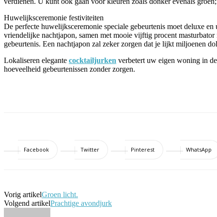
verdienen. U kunt ook gaan voor kleuren zoals donker evenals groen; 
Huwelijksceremonie festiviteiten
De perfecte huwelijksceremonie speciale gebeurtenis moet deluxe en uitg
vriendelijke nachtjapon, samen met mooie vijftig procent masturbator
gebeurtenis. Een nachtjapon zal zeker zorgen dat je lijkt miljoenen do
Lokaliseren elegante
cocktailjurken
verbetert uw eigen woning in de 
hoeveelheid gebeurtenissen zonder zorgen.
Facebook
Twitter
Pinterest
WhatsApp
Vorig artikel
Groen licht.
Volgend artikel
Prachtige avondjurk