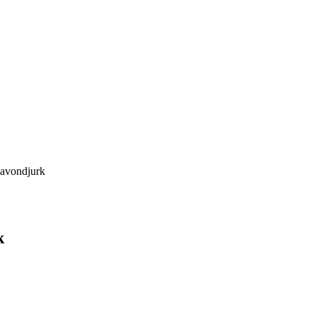
e avondjurk
k