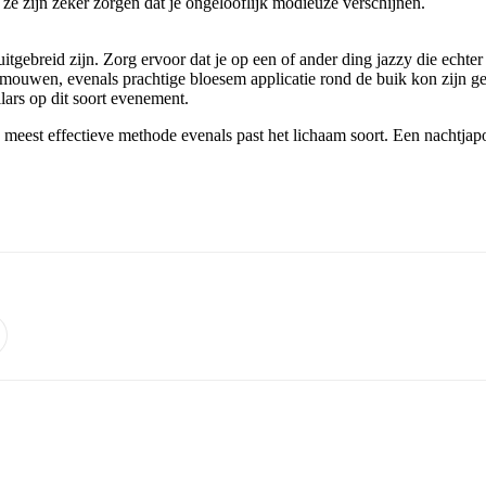
ze zijn zeker zorgen dat je ongelooflijk modieuze verschijnen.
ebreid zijn. Zorg ervoor dat je op een of ander ding jazzy die echter ver
 mouwen, evenals prachtige bloesem applicatie rond de buik kon zijn ge
llars op dit soort evenement.
meest effectieve methode evenals past het lichaam soort. Een nachtjapon