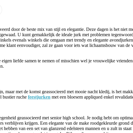
veerd door de beste mix van stijl en elegantie. Deze dagen is het niet mo
htgewaad. U kunt gemakkelijk de ideale jurk met problemen tegenwoordi
inkels evenals winkels die omgaan met trendy en elegante avondjurken te
e klant eenvoudiger, zal ze gaan voor iets wat lichaamsbouw van de v
je eigen liefde samen te nemen of misschien wel je vrouwelijke vrienden
jn.
ijn, maar met de komst geassocieerd met mooie nacht kledij, is het makk
l bustier ruche
feestjurken
met een bloesem appliqued enkel revalidatie
nheid geassocieerd met senior high school. Je nodig hebt om optimaal 
nders verblijven krijgen. Een elegante van de make roodgekleurde grond 
het hebben van een set van glanzend edelsteen mannen en u zult in staat