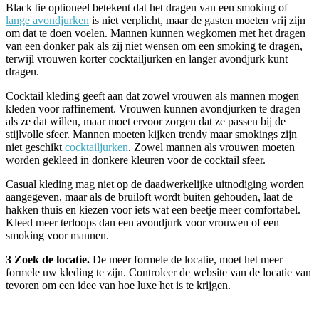
Black tie optioneel betekent dat het dragen van een smoking of
lange avondjurken
is niet verplicht, maar de gasten moeten vrij zijn
om dat te doen voelen. Mannen kunnen wegkomen met het dragen
van een donker pak als zij niet wensen om een ​​smoking te dragen,
terwijl vrouwen korter cocktailjurken en langer avondjurk kunt
dragen.
Cocktail kleding geeft aan dat zowel vrouwen als mannen mogen
kleden voor raffinement. Vrouwen kunnen avondjurken te dragen
als ze dat willen, maar moet ervoor zorgen dat ze passen bij de
stijlvolle sfeer. Mannen moeten kijken trendy maar smokings zijn
niet geschikt
cocktailjurken
. Zowel mannen als vrouwen moeten
worden gekleed in donkere kleuren voor de cocktail sfeer.
Casual kleding mag niet op de daadwerkelijke uitnodiging worden
aangegeven, maar als de bruiloft wordt buiten gehouden, laat de
hakken thuis en kiezen voor iets wat een beetje meer comfortabel.
Kleed meer terloops dan een avondjurk voor vrouwen of een
smoking voor mannen.
3 Zoek de locatie.
De meer formele de locatie, moet het meer
formele uw kleding te zijn. Controleer de website van de locatie van
tevoren om een ​​idee van hoe luxe het is te krijgen.