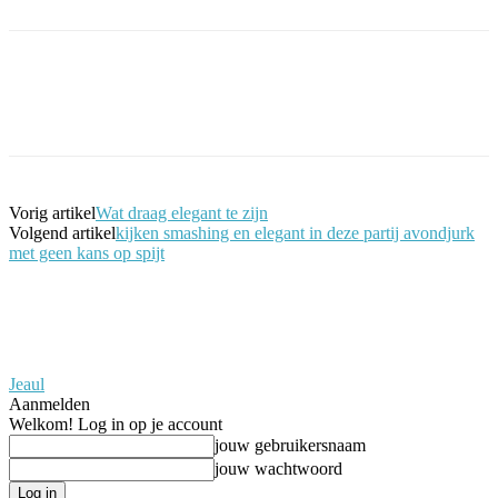
Facebook
Twitter
Pinterest
WhatsApp
Vorig artikel
Wat draag elegant te zijn
Volgend artikel
kijken smashing en elegant in deze partij avondjurk
met geen kans op spijt
Jeaul
Aanmelden
Welkom! Log in op je account
jouw gebruikersnaam
jouw wachtwoord