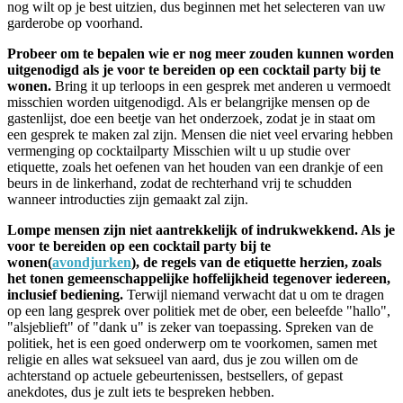
nog wilt op je best uitzien, dus beginnen met het selecteren van uw
garderobe op voorhand.
Probeer om te bepalen wie er nog meer zouden kunnen worden
uitgenodigd als je voor te bereiden op een cocktail party bij te
wonen.
Bring it up terloops in een gesprek met anderen u vermoedt
misschien worden uitgenodigd. Als er belangrijke mensen op de
gastenlijst, doe een beetje van het onderzoek, zodat je in staat om
een gesprek te maken zal zijn. Mensen die niet veel ervaring hebben
vermenging op cocktailparty Misschien wilt u up studie over
etiquette, zoals het oefenen van het houden van een drankje of een
beurs in de linkerhand, zodat de rechterhand vrij te schudden
wanneer introducties zijn gemaakt zal zijn.
Lompe mensen zijn niet aantrekkelijk of indrukwekkend. Als je
voor te bereiden op een cocktail party bij te
wonen(
avondjurken
), de regels van de etiquette herzien, zoals
het tonen gemeenschappelijke hoffelijkheid tegenover iedereen,
inclusief bediening.
Terwijl niemand verwacht dat u om te dragen
op een lang gesprek over politiek met de ober, een beleefde "hallo",
"alsjeblieft" of "dank u" is zeker van toepassing. Spreken van de
politiek, het is een goed onderwerp om te voorkomen, samen met
religie en alles wat seksueel van aard, dus je zou willen om de
achterstand op actuele gebeurtenissen, bestsellers, of gepast
anekdotes, dus je zult iets te bespreken hebben.