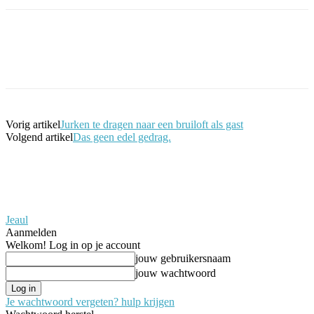
Facebook
Twitter
Pinterest
WhatsApp
Vorig artikel
Jurken te dragen naar een bruiloft als gast
Volgend artikel
Das geen edel gedrag.
Jeaul
Aanmelden
Welkom! Log in op je account
jouw gebruikersnaam
jouw wachtwoord
Je wachtwoord vergeten? hulp krijgen