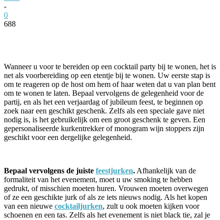
-
0
688
Facebook
Twitter
Pinterest
WhatsApp
Wanneer u voor te bereiden op een cocktail party bij te wonen, het is
net als voorbereiding op een etentje bij te wonen. Uw eerste stap is
om te reageren op de host om hem of haar weten dat u van plan bent
om te wonen te laten. Bepaal vervolgens de gelegenheid voor de
partij, en als het een verjaardag of jubileum feest, te beginnen op
zoek naar een geschikt geschenk. Zelfs als een speciale gave niet
nodig is, is het gebruikelijk om een groot geschenk te geven. Een
gepersonaliseerde kurkentrekker of monogram wijn stoppers zijn
geschikt voor een dergelijke gelegenheid.
Bepaal vervolgens de juiste
feestjurken
.
Afhankelijk van de
formaliteit van het evenement, moet u uw smoking te hebben
gedrukt, of misschien moeten huren. Vrouwen moeten overwegen
of ze een geschikte jurk of als ze iets nieuws nodig. Als het kopen
van een nieuwe
cocktailjurken
, zult u ook moeten kijken voor
schoenen en een tas. Zelfs als het evenement is niet black tie, zal je