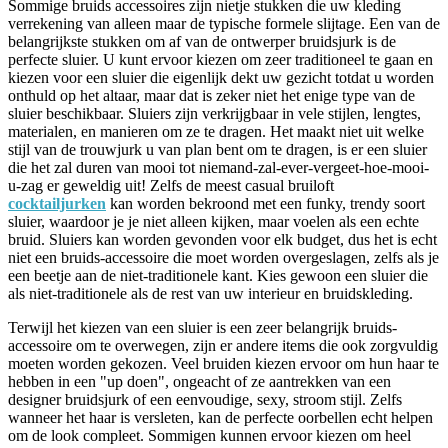
Sommige bruids accessoires zijn nietje stukken die uw kleding
verrekening van alleen maar de typische formele slijtage. Een van de
belangrijkste stukken om af van de ontwerper bruidsjurk is de
perfecte sluier. U kunt ervoor kiezen om zeer traditioneel te gaan en
kiezen voor een sluier die eigenlijk dekt uw gezicht totdat u worden
onthuld op het altaar, maar dat is zeker niet het enige type van de
sluier beschikbaar. Sluiers zijn verkrijgbaar in vele stijlen, lengtes,
materialen, en manieren om ze te dragen. Het maakt niet uit welke
stijl van de trouwjurk u van plan bent om te dragen, is er een sluier
die het zal duren van mooi tot niemand-zal-ever-vergeet-hoe-mooi-
u-zag er geweldig uit! Zelfs de meest casual bruiloft
cocktailjurken
kan worden bekroond met een funky, trendy soort
sluier, waardoor je je niet alleen kijken, maar voelen als een echte
bruid. Sluiers kan worden gevonden voor elk budget, dus het is echt
niet een bruids-accessoire die moet worden overgeslagen, zelfs als je
een beetje aan de niet-traditionele kant. Kies gewoon een sluier die
als niet-traditionele als de rest van uw interieur en bruidskleding.
Terwijl het kiezen van een sluier is een zeer belangrijk bruids-
accessoire om te overwegen, zijn er andere items die ook zorgvuldig
moeten worden gekozen. Veel bruiden kiezen ervoor om hun haar te
hebben in een "up doen", ongeacht of ze aantrekken van een
designer bruidsjurk of een eenvoudige, sexy, stroom stijl. Zelfs
wanneer het haar is versleten, kan de perfecte oorbellen echt helpen
om de look compleet. Sommigen kunnen ervoor kiezen om heel