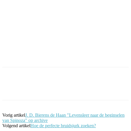
Facebook
Twitter
Pinterest
WhatsApp
Vorig artikel
J. D. Bierens de Haan "Levensleer naar de beginselen
van Spinoza" op archive
Volgend artikel
Hoe de perfecte bruidsjurk zoeken?