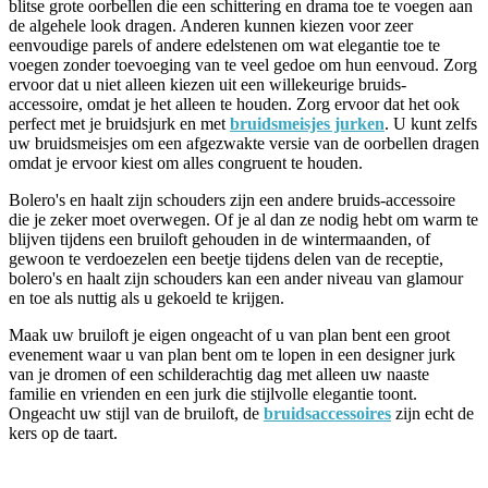
blitse grote oorbellen die een schittering en drama toe te voegen aan
de algehele look dragen. Anderen kunnen kiezen voor zeer
eenvoudige parels of andere edelstenen om wat elegantie toe te
voegen zonder toevoeging van te veel gedoe om hun eenvoud. Zorg
ervoor dat u niet alleen kiezen uit een willekeurige bruids-
accessoire, omdat je het alleen te houden. Zorg ervoor dat het ook
perfect met je bruidsjurk en met
bruidsmeisjes jurken
. U kunt zelfs
uw bruidsmeisjes om een afgezwakte versie van de oorbellen dragen
omdat je ervoor kiest om alles congruent te houden.
Bolero's en haalt zijn schouders zijn een andere bruids-accessoire
die je zeker moet overwegen. Of je al dan ze nodig hebt om warm te
blijven tijdens een bruiloft gehouden in de wintermaanden, of
gewoon te verdoezelen een beetje tijdens delen van de receptie,
bolero's en haalt zijn schouders kan een ander niveau van glamour
en toe als nuttig als u gekoeld te krijgen.
Maak uw bruiloft je eigen ongeacht of u van plan bent een groot
evenement waar u van plan bent om te lopen in een designer jurk
van je dromen of een schilderachtig dag met alleen uw naaste
familie en vrienden en een jurk die stijlvolle elegantie toont.
Ongeacht uw stijl van de bruiloft, de
bruidsaccessoires
zijn echt de
kers op de taart.