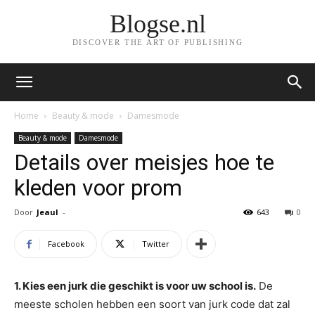
Blogse.nl
DISCOVER THE ART OF PUBLISHING
Home
Beauty & mode
Damesmode
Beauty & mode
Damesmode
Details over meisjes hoe te
kleden voor prom
Door
Jeaul
-
643
0
Facebook
Twitter
1. Kies een jurk die geschikt is voor uw school is.
De
meeste scholen hebben een soort van jurk code dat zal