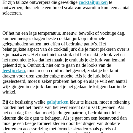
Er zijn talloze ontwerpers die geweldige
cocktailjurken
te
ontwerpen, dus heb je een breed scala van waaruit u kunt een aantal
selecteren.
Of het nu een lage temperatuur, sneeuw, bewolkt of vochtige dag,
kunnen meisjes dragen beste cocktail jurk op informele
gelegenheden samen met effen of bedrukte panty's. Het
belangrijkste aspect van de cocktail jurk die je moet piekeren over is
zijn maatwerk. Het moet niet zo strak dat het maakt je look vet en
het moet niet te los dat het maakt je eruit als je de jurk van iemand
geleend zijn. Onthoud, niet om te gaan na de looks van de
feestjurken
, moet u een comfortabel gevoel, zodat je het kunt
dragen voor uren zonder enige moeite. Als je de jurk hebt
geselecteerd, moet u zeker proberen het op en als je wilt een aantal
wijzigingen in de jurk dan moet je het gedaan te krijgen daar in de
winkel.
Bij de beslissing welke
galajurken
kleur te kiezen, moet u rekening
houden met het thema van het evenement dat u zal bijwonen. Als
het een dag feest dan moet je dragen patroon, bedrukt met felle
kleuren die de ogen te behagen. Als je gaat om een feestavond dan
moet je een beetje formeel kleden door het dragen van donkere
kleuren en accessorizing met formele sieraden zoals parels of