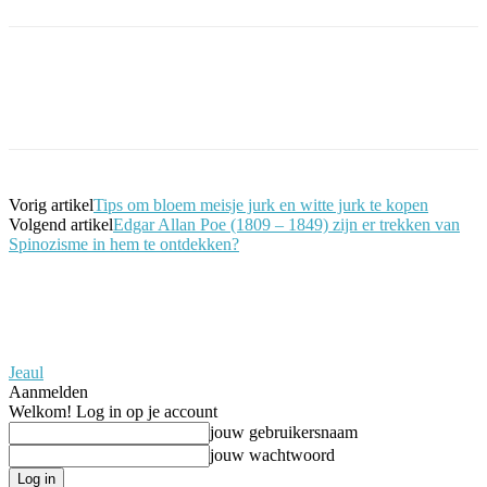
Facebook
Twitter
Pinterest
WhatsApp
Vorig artikel
Tips om bloem meisje jurk en witte jurk te kopen
Volgend artikel
Edgar Allan Poe (1809 – 1849) zijn er trekken van
Spinozisme in hem te ontdekken?
Jeaul
Aanmelden
Welkom! Log in op je account
jouw gebruikersnaam
jouw wachtwoord