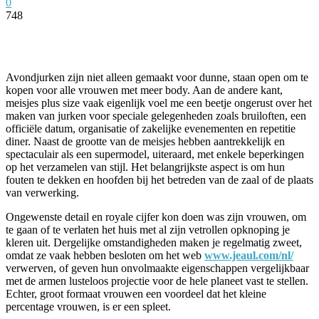
0
748
Facebook
Twitter
Pinterest
WhatsApp
Avondjurken zijn niet alleen gemaakt voor dunne, staan open om te
kopen voor alle vrouwen met meer body. Aan de andere kant,
meisjes plus size vaak eigenlijk voel me een beetje ongerust over het
maken van jurken voor speciale gelegenheden zoals bruiloften, een
officiële datum, organisatie of zakelijke evenementen en repetitie
diner. Naast de grootte van de meisjes hebben aantrekkelijk en
spectaculair als een supermodel, uiteraard, met enkele beperkingen
op het verzamelen van stijl. Het belangrijkste aspect is om hun
fouten te dekken en hoofden bij het betreden van de zaal of de plaats
van verwerking.
Ongewenste detail en royale cijfer kon doen was zijn vrouwen, om
te gaan of te verlaten het huis met al zijn vetrollen opknoping je
kleren uit. Dergelijke omstandigheden maken je regelmatig zweet,
omdat ze vaak hebben besloten om het web
www.jeaul.com/nl/
verwerven, of geven hun onvolmaakte eigenschappen vergelijkbaar
met de armen lusteloos projectie voor de hele planeet vast te stellen.
Echter, groot formaat vrouwen een voordeel dat het kleine
percentage vrouwen, is er een spleet.