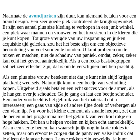
Naarmate de
avondjurken
zijn duur, kan niemand betalen voor een
brand design. Een zeer goede plek controleert de kringloopwinkel.
Er zijn een aantal plus size kleding te verkopen in een junk winkel,
een plek waar mannen en vrouwen en het investeren in de kleren die
je kunt kopen. Tot grote vreugde van uw inspanning en jurken
acquisitie tijd geleden, zou het het beste zijn om een objectieve
beoordeling van veel soorten te houden. U kunt proberen om te
mixen en matchen, niet de schaduw van paniek, omdat, zeker, zeker
kan echt het gevoel aantrekkelijk. Als u een reeks basisbegrippen,
zal het zeer effectief zijn, dat is om te verschijnen met hen prachtig.
Als een plus size vrouw betekent niet dat je kunt niet altijd krijgen
plakkerig weefsels. Natuurlijk kunt u een beetje van verhulling
kopen. Uitgebreid sjaals betalen een echt succes voor de armen, als
je hangen over je schouder. Ga je gang en laat een beetje schouder.
Een ander voorbeeld is het gebruik van het materiaal dat u
interesseert, een gaas van zijde of andere fijne doek of verbergen als
een vlam tip. Nu voor het kleine element, als smalle heupen, zet dan
de benen in het programma met het gebruik van een kort rokje en
hoge hakken. Dit kan u helpen voelen en kijken echt aantrekkelijk.
Als u een sterke benen, kan waarschijnlijk nog in korte rokjes te
zetten, maar om ervoor te zorgen dat de panty een valse indruk dat
je alleen de langste benen. Lange rokken zijn geweldig, je kunt