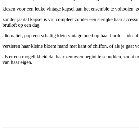
kiezen voor een leuke vintage kapsel aan het ensemble te voltooien, zo
zonder jaartal kapsel is vrij compleet zonder een sierlijke haar acce
bruiloft op een dag
alternatief, pop een schattig klein vintage hoed op haar hoofd – ideaa
versieren haar kleine bloem mand met kant of chiffon, of als je gaat v
als er een mogelijkheid dat haar zenuwen begint te schudden, zodat uw
van haar eigen.
Facebook
Twitter
Pinterest
WhatsApp