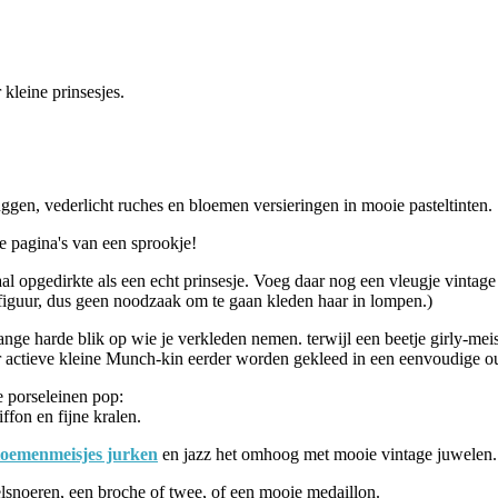
 kleine prinsesjes.
ruggen, vederlicht ruches en bloemen versieringen in mooie pasteltinten.
de pagina's van een sprookje!
aal opgedirkte als een echt prinsesje. Voeg daar nog een vleugje vintag
jlfiguur, dus geen noodzaak om te gaan kleden haar in lompen.)
 lange harde blik op wie je verkleden nemen. terwijl een beetje girly-me
r actieve kleine Munch-kin eerder worden gekleed in een eenvoudige ou
e porseleinen pop:
ffon en fijne kralen.
loemenmeisjes jurken
en jazz het omhoog met mooie vintage juwelen.
relsnoeren, een broche of twee, of een mooie medaillon.