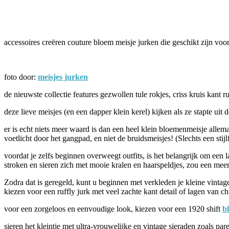
Facebook
Twitter
Pinterest
WhatsApp
accessoires creëren couture bloem meisje jurken die geschikt zijn voor
foto door:
meisjes jurken
de nieuwste collectie features gezwollen tule rokjes, criss kruis kant 
deze lieve meisjes (en een dapper klein kerel) kijken als ze stapte uit 
er is echt niets meer waard is dan een heel klein bloemenmeisje allem
voetlicht door het gangpad, en niet de bruidsmeisjes! (Slechts een sti
voordat je zelfs beginnen overweegt outfits, is het belangrijk om een
stroken en sieren zich met mooie kralen en haarspeldjes, zou een mee
Zodra dat is geregeld, kunt u beginnen met verkleden je kleine vintag
kiezen voor een ruffly jurk met veel zachte kant detail of lagen van chi
voor een zorgeloos en eenvoudige look, kiezen voor een 1920 shift
b
sieren het kleintje met ultra-vrouwelijke en vintage sieraden zoals pa